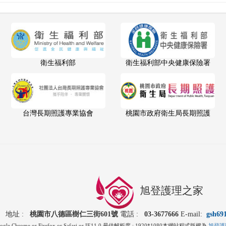
衛生福利部
衛生福利部中央健康保險署
台灣長期照護專業協會
桃園市政府衛生局長期照護
旭登護理之家
地址 :
桃園市八德區樹仁三街601號
電話 :
03-3677666
E-mail:
gsh69
 Chrome or Firefox or Safari or IE11.0 最佳解析度 : 1920*1080本網站程式版權為
旭登護